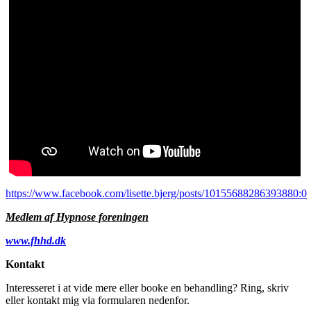
https://www.facebook.com/lisette.bjerg/posts/10155688286393880:0
Medlem af Hypnose foreningen
www.fhhd.dk
Kontakt
Interesseret i at vide mere eller booke en behandling? Ring, skriv
eller kontakt mig via formularen nedenfor.