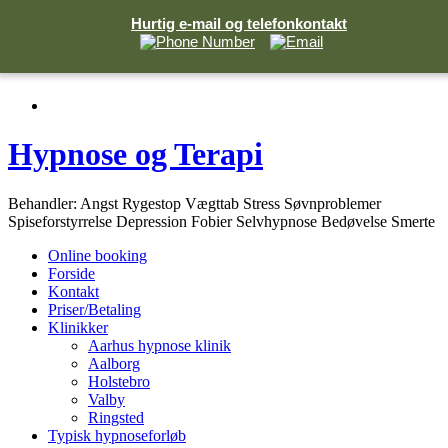
Hurtig e-mail og telefonkontakt
Skip
Hypnose og Terapi
to
content
Behandler: Angst Rygestop Vægttab Stress Søvnproblemer
Spiseforstyrrelse Depression Fobier Selvhypnose Bedøvelse Smerte
Online booking
Forside
Kontakt
Priser/Betaling
Klinikker
Aarhus hypnose klinik
Aalborg
Holstebro
Valby
Ringsted
Typisk hypnoseforløb